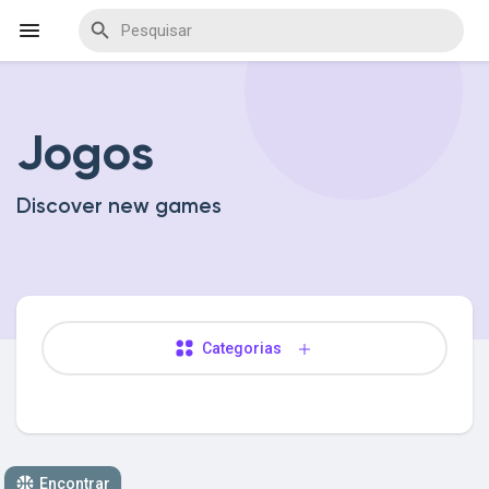
Jogos
Encontrar Eventos
Discover new games
Meus eventos
Encontrar Blogs
Categorias
Encontrar Marketplace
Encontrar