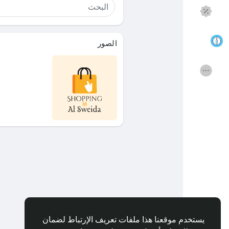
اكتشف الصفحات
صفحات أُعجبت بها
الصور
المنشورات المشهورة
اكتشف المشاركات
التمويل
مفاوضاتي
وظائف
Courses
المنتديات
الافلام
الألعاب
المطوريين
يستخدم موقعنا هذا ملفات تعريف الإرتباط لضمان