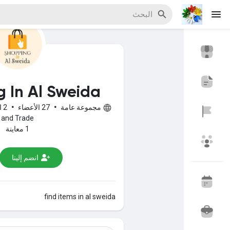
اكتشف المناسبات
مناسبة
 In Al Sweida
مجموعة عامة
•
27 الأعضاء
•
2 المنشورات
اكتشف المدونات
and Trade
1 معاينة
انضم إلينا
اكتشف سوق المنتجات
find items in al sweida
اكتشف المجموعات
مجموعاتي