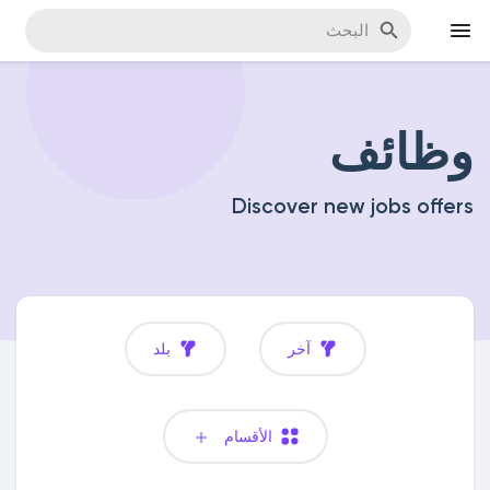
وظائف
اكتشف المناسبات
Discover new jobs offers
مناسبة
اكتشف المدونات
آخر
بلد
اكتشف سوق المنتجات
الأقسام