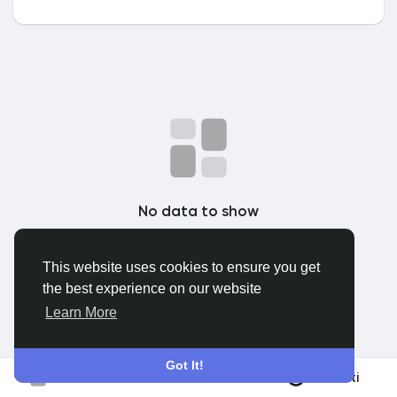
Discover Gruppi
My Groups
Discover Pagine
No data to show
le pagine che mi piacciono
This website uses cookies to ensure you get
the best experience on our website
Popular Posts
Learn More
Discover Posts
Got It!
Iscriviti