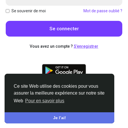
Se souvenir de moi
Mot de passe oublié ?
Se connecter
Vous avez un compte ?
S’enregistrer
Ce site Web utilise des cookies pour vous
Ce site Web utilise des cookies pour vous
assurer la meilleure expérience sur notre site
assurer la meilleure expérience sur notre site
Web
Web
Pour en savoir plus
Pour en savoir plus
© 2026 Druze Home
•
French
Environ
•
Conditions générale de vente
•
Confidentialité
•
Je l’ai!
Je l’ai!
Contactez nous
•
Annuaire