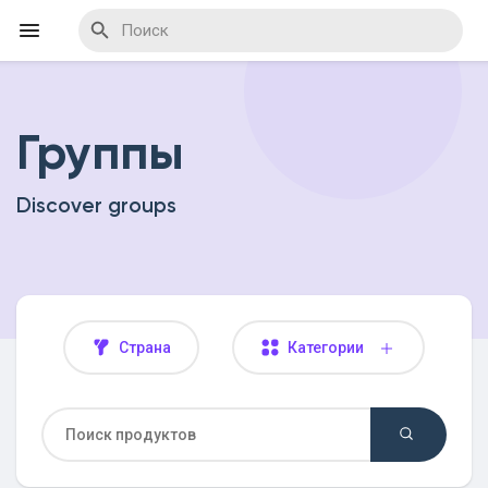
Группы
Найти Мероприятия
Discover groups
Мои события
Найти Статьи пользователей
Страна
Категории
Найти Marketplace