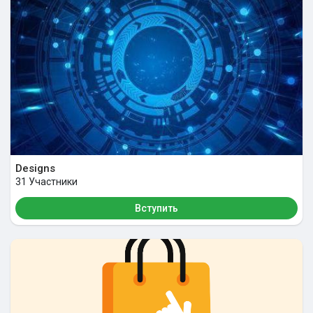
Funding
Offers
Jobs
Courses
Designs
31 Участники
Форумы
Вступить
Кинозал
Игры