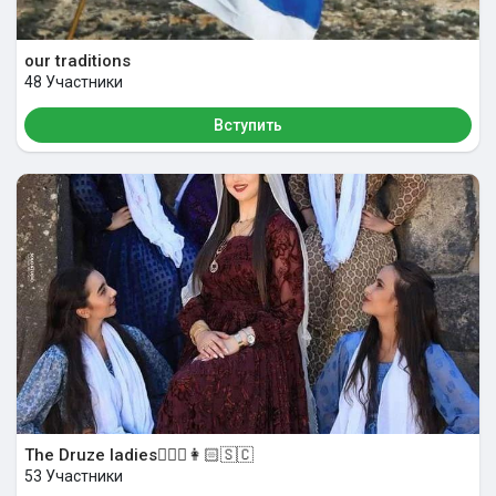
our traditions
48 Участники
Вступить
The Druze ladies👱🏻‍♀️👩🏻🇸🇨
53 Участники