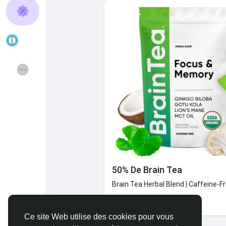
Découvrir Pages
Aimer les pages
Articles populaires
Découvrir les articles
Financement
Offres
Emplois
Courses
50% De Brain Tea
Forums
Film
Brain Tea Herbal Blend | Caffeine-F
Expire: 31/10/2025
Jeux
Développeurs
Ce site Web utilise des cookies pour vous