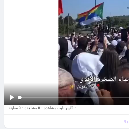
·
2كيلو بايت مشاهدة
·
0 مشاهدة
·
0 معاينة
ل
ع
ا!
ب