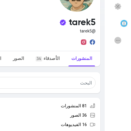
اكتشف الصفحات
صفحات أُعجبت بها
tarek5
@tarek5
المنشورات المشهورة
اكتشف المشاركات
المنشورات
الأصدقاء
الصور
ا
34
التمويل
مفاوضاتي
وظائف
Courses
المنتديات
الافلام
81 المنشورات
36 الصور
الألعاب
المطوريين
16 الفيديوهات