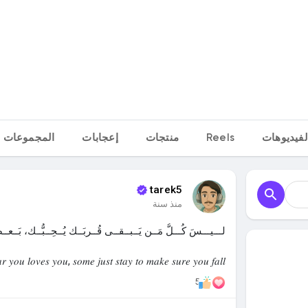
لفيديوهات
Reels
منتجات
إعجابات
المجموعات
tarek5
منذ سنة
لـــيـــسَ كُـــلُّ مَــن يَــبــقــى قُــربَــك يُــحِــبُّــك، بَــعــ
 𝑦𝑜𝑢 𝑙𝑜𝑣𝑒𝑠 𝑦𝑜𝑢, 𝑠𝑜𝑚𝑒 𝑗𝑢𝑠𝑡 𝑠𝑡𝑎𝑦 𝑡𝑜 𝑚𝑎𝑘𝑒 𝑠𝑢𝑟𝑒 𝑦𝑜𝑢 𝑓𝑎𝑙𝑙 🗣
5