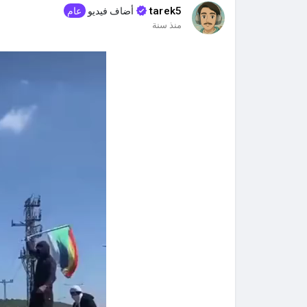
tarek5
أضاف فيديو
عام
منذ سنة