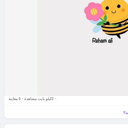
·
2كيلو بايت مشاهدة
·
0 معاينة
ا!