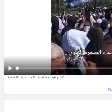
·
2كيلو بايت مشاهدة
·
0 مشاهدة
·
0 معاينة
ل
ع
ا!
ب