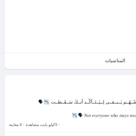
المناسبات
ضُــهُــم يَــبــقــى لِــيَــتَــأكَّــد أنــكَ سَــقَــطــت
🗣
𝑁𝑜𝑡 𝑒𝑣𝑒𝑟𝑦𝑜𝑛𝑒 𝑤ℎ𝑜 𝑠𝑡𝑎𝑦𝑠 𝑛𝑒𝑎𝑟
·
5كيلو بايت مشاهدة
·
0 معاينة