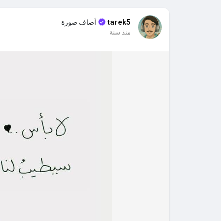
د
ك
ل
ا
ا
ص
tarek5
أضاف صورة
خ
م
و
منذ سنة
ل
ل
ت
ص
ة
و
ر
ة