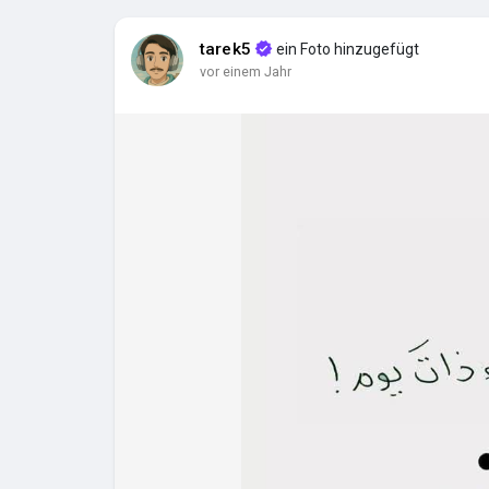
i
e
tarek5
ein Foto hinzugefügt
l
vor einem Jahr
e
n