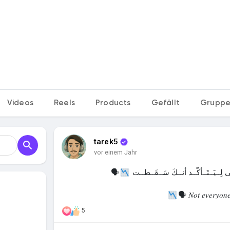
n
Videos
Reels
Products
Gefällt
Grupp
tarek5
vor einem Jahr
🗣
ـى لِــيَــتَــأكَّــد أنــكَ سَــقَــطــت
𝑁𝑜𝑡 𝑒𝑣𝑒𝑟𝑦𝑜𝑛𝑒
5