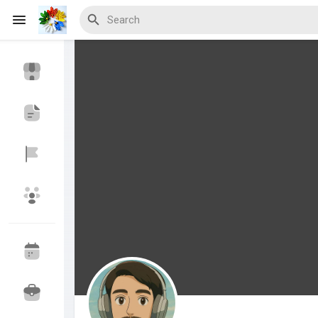
Discover Veranstaltungen
My Events
Discover Blogs
Discover Marktplatz
Discover Gruppen
My Groups