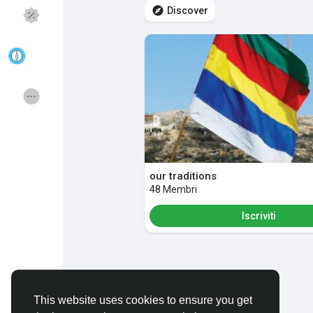
Discover
Discover Pagine
le pagine che mi 
Popular Posts
Discover Posts
Funding
Offers
our traditions
48 Membri
Jobs
Courses
Iscriviti
Forums
Movies
Giochi
Developers
This website uses cookies to ensure you get