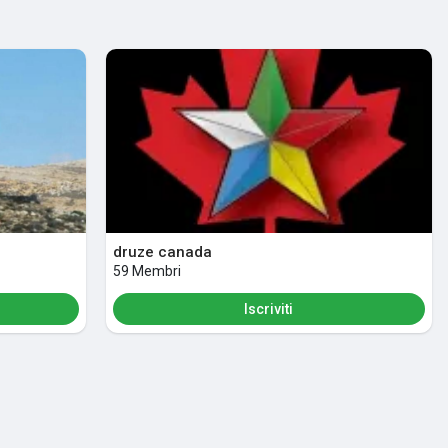
piacciono
druze canada
59 Membri
Iscriviti