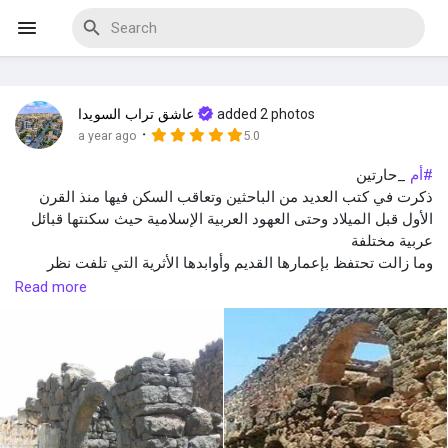
added 2 photos
عاشق تراب السويدا
Discover Events
·
a year ago
5.0
#أم
_حارتين
My Events
ذكرت في كتب العديد من الباحثين وتعاقب السكن فيها منذ القرن
الأول قبل الميلاد وحتى العهود العربية الإسلامية حيث سكنتها قبائل
عربية مختلفة
وما زالت تحتفظ بإعمارها القديم وأوابدها الأثرية التي تلفت نظر
الزوار إليها.
Read more
Discover Blogs
تقع قرية أم حارتين فوق منطقة بازلتية على الحافة الشرقية لمنطقة
اللجاة في منتصف الطريق الواصل بين مدينتي دمشق والسويداء
والذي يمر إلى الشرق منها.
Discover Marketplace
وتتوسط القرية منطقة وادي اللوا الذي كان يروي في الماضي
السهول الخصبة الممتدة شرق القرية خلال فصلي الشتاء والربيع.