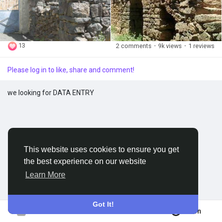
أما أصل تسميتها فهو حسب الباحث في آثار المنطقة حسن حاطوم
Discover Groups
مشتق من الحارة أي كل محلة تدانت مساكنها حيث تتألف من
مجموعة من البيوت المتلاصقة مع بعضها والمبنية من الحجارة
البازلتية وتحمل القرية هذه التسمية حديثة العهد منذ نحو قرن ونصف
13
My Groups
2 comments
·
9k views
·
1 reviews
القرن تقريبا عندما قام سكانها الحاليون بإعادة عمرانها حيث
استقرت كل عائلاتها ضمن حارتين في الجهتين الشمالية والجنوبية
Please log in to like, share and comment!
منها لذلك أطلق عليها أم حارتين.
#السويداء
Discover Pages
we looking for DATA ENTRY
Liked Pages
This website uses cookies to ensure you get
the best experience on our website
Popular Posts
Learn More
Discover Posts
Got It!
Join